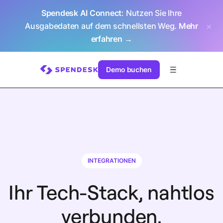
Spendesk AI Connect
: Nutzen Sie Ihre
Ausgabedaten auf dem schnellsten Weg.
Mehr
erfahren →
Demo buchen
INTEGRATIONEN
Ihr Tech-Stack, nahtlos
verbunden.