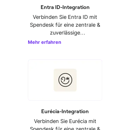
Entra ID-Integration
Verbinden Sie Entra ID mit
Spendesk für eine zentrale &
zuverlässige
Personaldatenverwaltung.
Mehr erfahren
Eurécia-Integration
Verbinden Sie Eurécia mit
Spendesk für eine zentrale &