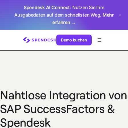
Spendesk AI Connect
: Nutzen Sie Ihre
Ausgabedaten auf dem schnellsten Weg.
Mehr
erfahren →
Demo buchen
Nahtlose Integration von
SAP SuccessFactors &
Spendesk