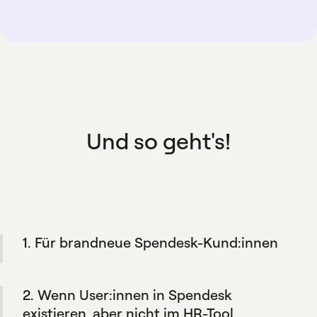
Und so geht's!
1. Für brandneue Spendesk-Kund:innen
Während des Onboarding-Prozesses Ihres
Unternehmens erstellt die Integration
2. Wenn User:innen in Spendesk
automatisch Spendesk-Profile für Ihr Team,
basierend auf den in Ihrem HR-Tool
existieren, aber nicht im HR-Tool