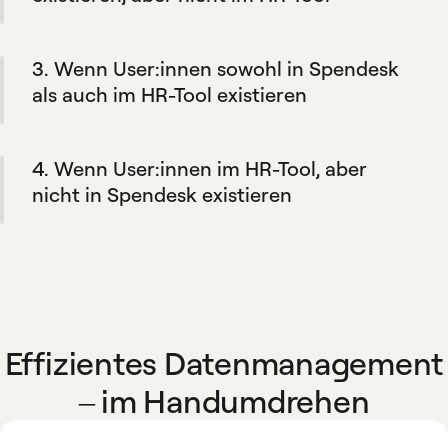
definierten Regeln.
Spendesk fügt diese Nutzer:innen nicht
automatisch in das HR-Tool ein. Auf diese
3. Wenn User:innen sowohl in Spendesk
Weise bleibt Ihr HR-Tool die primäre
Datenquelle. Und Sie haben die Flexibilität,
als auch im HR-Tool existieren
Mitglieder bei Bedarf manuell hinzuzufügen.
Wenn Mitarbeiterdaten im HR-Tool aktualisiert
werden, werden die Änderungen auch direkt
4. Wenn User:innen im HR-Tool, aber
in Spendesk übernommen.
nicht in Spendesk existieren
Die entsprechenden Mitarbeiter-Profile
werden automatisch in Spendesk erstellt,
sofern sie den von Ihrer Organisation
festgelegten Regeln entsprechen.
Effizientes Datenmanagement
– im Handumdrehen