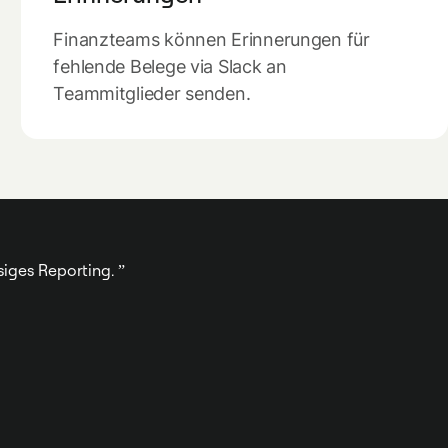
Finanzteams können Erinnerungen für
fehlende Belege via Slack an
Teammitglieder senden.
siges Reporting.