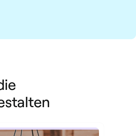
die
stalten