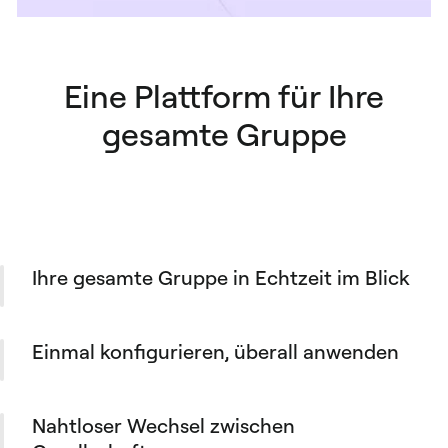
Eine Plattform für Ihre
gesamte Gruppe
Ihre gesamte Gruppe in Echtzeit im Blick
Wallet-Salden, offene Aktionen und wichtige
Kennzahlen aktualisieren sich in jeder
Einmal konfigurieren, überall anwenden
Gesellschaft, sobald sich etwas ändert. Kein
manuelles Konsolidieren, kein Warten auf
Kostenstellen auf Organisationsebene anlegen
Berichte.
und in Sekunden beliebigen Kombinationen
Nahtloser Wechsel zwischen
von Gesellschaften zuweisen. Mit einer Aktion