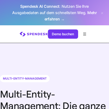
Spendesk AI Connect
: Nutzen Sie Ihre
Ausgabedaten auf dem schnellsten Weg.
Mehr
erfahren →
Demo buchen
MULTI-ENTITY-MANAGEMENT
Multi-Entity-
Management: Die ganze