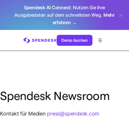
Spendesk AI Connect
: Nutzen Sie Ihre
Ausgabedaten auf dem schnellsten Weg.
Mehr
erfahren →
Demo buchen
Spendesk Newsroom
Kontakt für Medien
press@spendesk.com