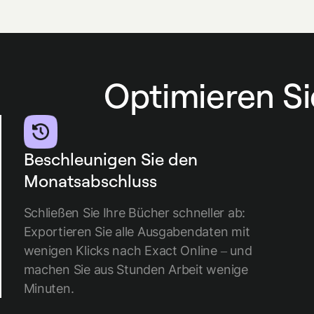
Optimieren Si
Beschleunigen Sie den
Monatsabschluss
Schließen Sie Ihre Bücher schneller ab:
Exportieren Sie alle Ausgabendaten mit
wenigen Klicks nach Exact Online – und
machen Sie aus Stunden Arbeit wenige
Minuten.