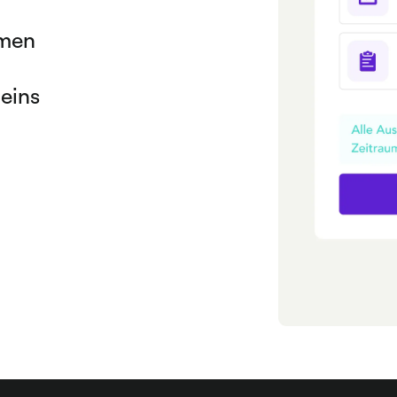
ten mit Spendesk. Nach
ation sofort startklar.
hmen
enplan, Steuercodes,
nkjournale – damit auf
 eins
eiten direkt mit den
 vorkodieren – noch
it einem kurzen Export
t – für vollständige,