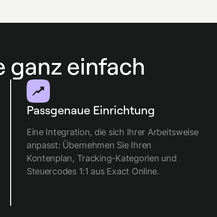
e ganz einfach
Passgenaue Einrichtung
Eine Integration, die sich Ihrer Arbeitsweise
anpasst: Übernehmen Sie Ihren
Kontenplan, Tracking-Kategorien und
Steuercodes 1:1 aus Exact Online.