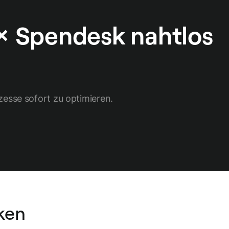
 × Spendesk nahtlos
zesse sofort zu optimieren.
ken