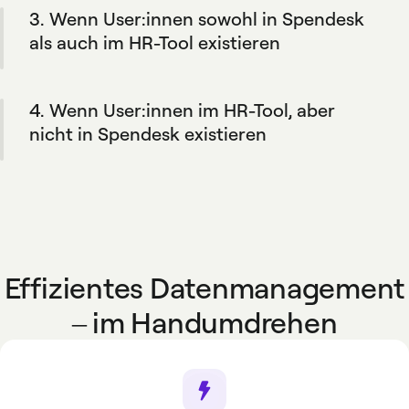
3. Wenn User:innen sowohl in Spendesk
Weise bleibt Ihr HR-Tool die primäre
Datenquelle. Und Sie haben die Flexibilität,
als auch im HR-Tool existieren
Mitglieder bei Bedarf manuell hinzuzufügen.
Wenn Mitarbeiterdaten im HR-Tool aktualisiert
werden, werden die Änderungen auch direkt
4. Wenn User:innen im HR-Tool, aber
in Spendesk übernommen.
nicht in Spendesk existieren
Die entsprechenden Mitarbeiter-Profile
werden automatisch in Spendesk erstellt,
sofern sie den von Ihrer Organisation
festgelegten Regeln entsprechen.
Effizientes Datenmanagement
– im Handumdrehen