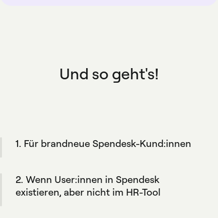
Und so geht's!
1. Für brandneue Spendesk-Kund:innen
Während des Onboarding-Prozesses Ihres
Unternehmens erstellt die Integration
2. Wenn User:innen in Spendesk
automatisch Spendesk-Profile für Ihr Team,
basierend auf den in Ihrem HR-Tool
existieren, aber nicht im HR-Tool
definierten Regeln.
Spendesk fügt diese Nutzer:innen nicht
automatisch in das HR-Tool ein. Auf diese