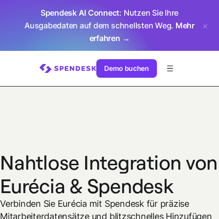
Spendesk AI Connect
: Nutzen Sie Ihre
Ausgabedaten auf dem schnellsten Weg.
Mehr
erfahren →
Demo buchen
Nahtlose Integration von
Eurécia & Spendesk
Verbinden Sie Eurécia mit Spendesk für präzise
Mitarbeiterdatensätze und blitzschnelles Hinzufügen