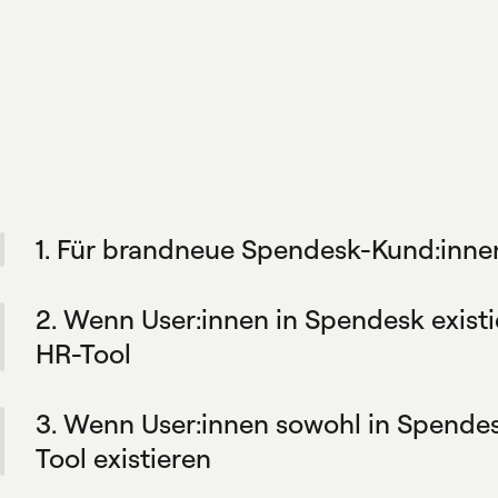
1. Für brandneue Spendesk-Kund:inne
Während des Onboarding-Prozesses Ihres Unternehmens
Integration automatisch Spendesk-Profile für Ihr Team,
2. Wenn User:innen in Spendesk existi
Ihrem HR-Tool definierten Regeln.
HR-Tool
Spendesk fügt diese Nutzer:innen nicht automatisch in
diese Weise bleibt Ihr HR-Tool die primäre Datenquelle
3. Wenn User:innen sowohl in Spendes
Flexibilität, Mitglieder bei Bedarf manuell hinzuzufügen
Tool existieren
Wenn Mitarbeiterdaten im HR-Tool aktualisiert werden