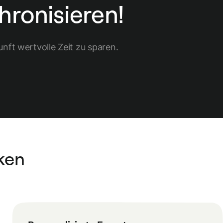
hronisieren!
unft wertvolle Zeit zu sparen.
ken