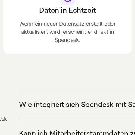
Daten in Echtzeit
Wenn ein neuer Datensatz erstellt oder
aktualisiert wird, erscheint er direkt in
Spendesk.
Wie integriert sich Spendesk mit 
Spendesk integriert sich mit Sage HR, indem 
esk
Vorgesetztenbeziehungen in Spendesk synchro
Genehmigungsworkflows zu automatisieren. Die
Kann ich Mitarbeiterstammdaten 