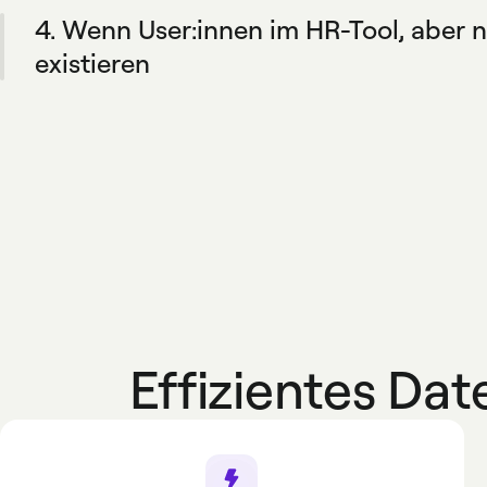
auch direkt in Spendesk übernommen.
4. Wenn User:innen im HR-Tool, aber 
existieren
Die entsprechenden Mitarbeiter-Profile werden automa
erstellt, sofern sie den von Ihrer Organisation festgel
Effizientes D