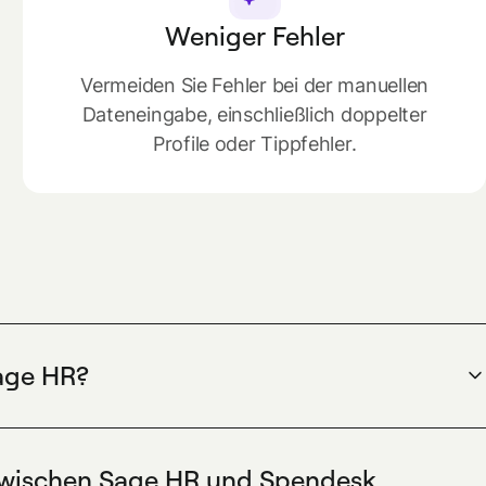
Weniger Fehler
Vermeiden Sie Fehler bei der manuellen
Dateneingabe, einschließlich doppelter
Profile oder Tippfehler.
Sage HR?
Mitarbeiterstammdaten, Abteilungen und
nisiert werden, um Karteninhaber-Bereitstellung und
 Integration nutzt Directory Sync und den geführten
zwischen Sage HR und Spendesk