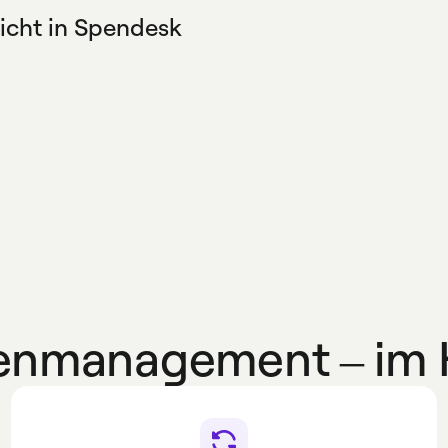
nicht in Spendesk
tisch in Spendesk
egten Regeln entsprechen.
atenmanagement – i