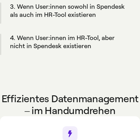
3. Wenn User:innen sowohl in Spendesk
Weise bleibt Ihr HR-Tool die primäre
Datenquelle. Und Sie haben die Flexibilität,
als auch im HR-Tool existieren
Mitglieder bei Bedarf manuell hinzuzufügen.
Wenn Mitarbeiterdaten im HR-Tool aktualisiert
werden, werden die Änderungen auch direkt
4. Wenn User:innen im HR-Tool, aber
in Spendesk übernommen.
nicht in Spendesk existieren
Die entsprechenden Mitarbeiter-Profile
werden automatisch in Spendesk erstellt,
sofern sie den von Ihrer Organisation
festgelegten Regeln entsprechen.
Effizientes Datenmanagement
– im Handumdrehen