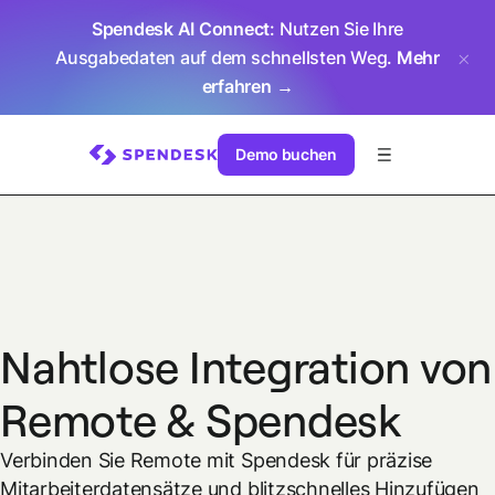
Spendesk AI Connect
: Nutzen Sie Ihre
Ausgabedaten auf dem schnellsten Weg.
Mehr
erfahren →
Demo buchen
Nahtlose Integration von
Remote & Spendesk
Verbinden Sie Remote mit Spendesk für präzise
Mitarbeiterdatensätze und blitzschnelles Hinzufügen