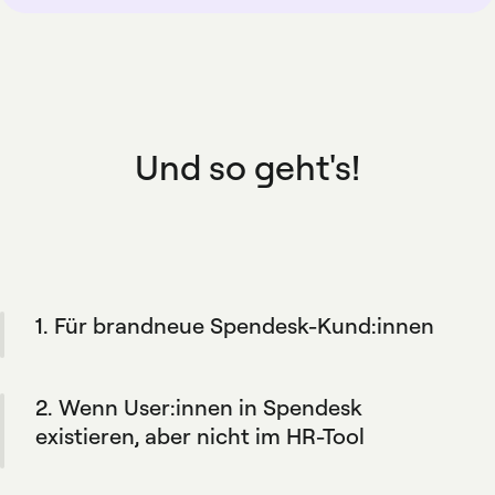
Und so geht's!
1. Für brandneue Spendesk-Kund:innen
Während des Onboarding-Prozesses Ihres
Unternehmens erstellt die Integration
2. Wenn User:innen in Spendesk
automatisch Spendesk-Profile für Ihr Team,
basierend auf den in Ihrem HR-Tool
existieren, aber nicht im HR-Tool
definierten Regeln.
Spendesk fügt diese Nutzer:innen nicht
automatisch in das HR-Tool ein. Auf diese