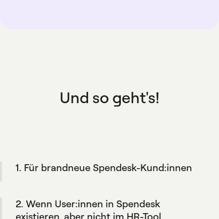
Und so geht's!
1. Für brandneue Spendesk-Kund:innen
Während des Onboarding-Prozesses Ihres
Unternehmens erstellt die Integration
2. Wenn User:innen in Spendesk
automatisch Spendesk-Profile für Ihr Team,
basierend auf den in Ihrem HR-Tool
existieren, aber nicht im HR-Tool