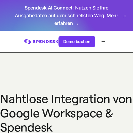
Spendesk AI Connect
: Nutzen Sie Ihre
Ausgabedaten auf dem schnellsten Weg.
Mehr
erfahren →
Demo buchen
Nahtlose Integration von
Google Workspace &
Spendesk