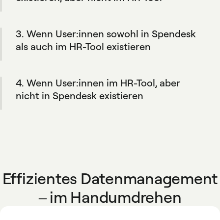
definierten Regeln.
Spendesk fügt diese Nutzer:innen nicht
automatisch in das HR-Tool ein. Auf diese
3. Wenn User:innen sowohl in Spendesk
Weise bleibt Ihr HR-Tool die primäre
Datenquelle. Und Sie haben die Flexibilität,
als auch im HR-Tool existieren
Mitglieder bei Bedarf manuell hinzuzufügen.
Wenn Mitarbeiterdaten im HR-Tool aktualisiert
werden, werden die Änderungen auch direkt
4. Wenn User:innen im HR-Tool, aber
in Spendesk übernommen.
nicht in Spendesk existieren
Die entsprechenden Mitarbeiter-Profile
werden automatisch in Spendesk erstellt,
sofern sie den von Ihrer Organisation
festgelegten Regeln entsprechen.
Effizientes Datenmanagement
– im Handumdrehen