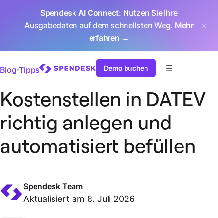
Spendesk AI Connect
: Nutzen Sie Ihre
Ausgabedaten auf dem schnellsten Weg.
Mehr
erfahren →
Demo buchen
Blog
Tipps
Kostenstellen in DATEV
richtig anlegen und
automatisiert befüllen
Spendesk Team
Aktualisiert am 8. Juli 2026