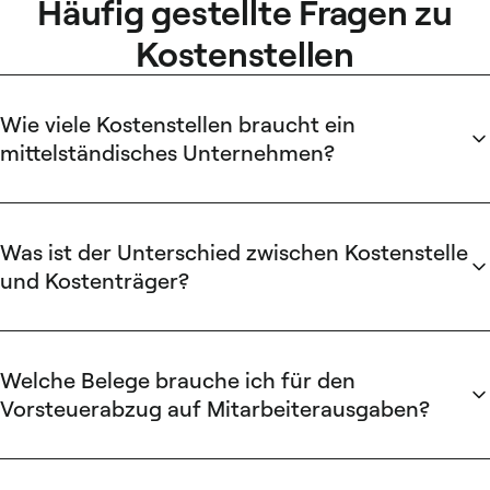
Häufig gestellte Fragen zu
Kostenstellen
Wie viele Kostenstellen braucht ein
mittelständisches Unternehmen?
Als Faustregel: eine Kostenstelle pro Bereich mit eigenem
Budget, insgesamt zehn bis 20 Stück. Alles darüber erzeugt
Pflegeaufwand ohne zusätzlichen Erkenntnisgewinn und
Was ist der Unterschied zwischen Kostenstelle
führt in der Praxis zu willkürlichen Zuordnungen.
und Kostenträger?
Die Kostenstelle beantwortet die
Wo
-Frage (Abteilung,
Standort), der Kostenträger die
Wofür
-Frage (Projekt,
Produkt, Auftrag). In DATEV werden sie technisch als KOST1
Welche Belege brauche ich für den
und KOST2 parallel auf jedem Buchungssatz geführt — ein
Vorsteuerabzug auf Mitarbeiterausgaben?
einzelner Beleg trägt also beide Dimensionen gleichzeitig.
Rechnung auf den Firmennamen mit separatem MwSt-
Ausweis, GoBD-konforme Archivierung binnen zehn Tagen.