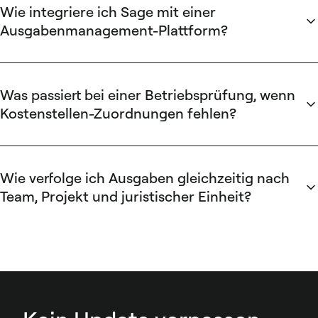
Für Kleinbetragsrechnungen unter 250 € entfällt die
Wie integriere ich Sage mit einer
Firmenadresse — der MwSt-Ausweis bleibt jedoch Pflicht.
Ausgabenmanagement-Plattform?
Fehlt er, ist der Betrag als Vorsteuer verloren.
Über CSV- oder API-Import im exakten Sage-Format.
Kritisches Kriterium bei der Anbieterwahl: Erzeugt die
Plattform das Zielformat automatisch, oder muss der
Was passiert bei einer Betriebsprüfung, wenn
Buchhalter die Exportdatei nachbearbeiten? Nur die erste
Kostenstellen-Zuordnungen fehlen?
Variante spart Zeit.
Das Finanzamt prüft, ob der geschäftliche Zweck jeder
Ausgabe zur zugeordneten Kostenstelle passt. Widersprüche
oder Lücken können zur Aberkennung des Vorsteuerabzugs
Wie verfolge ich Ausgaben gleichzeitig nach
für die betroffenen Belege führen — und im schlimmsten Fall
Team, Projekt und juristischer Einheit?
Zweifel an der gesamten Belegkette auslösen.
Team über KOST1, Projekt über KOST2, juristische Einheit
über den Mandanten oder einen separaten
Kostenstellenkreis. Voraussetzung ist, dass die Zuordnung
schon bei der Ausgabe erfolgt — nicht erst bei der
Kontierung, sonst gehen die Dimensionen in der Masse
verloren.