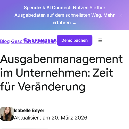
Spendesk AI Connect
: Nutzen Sie Ihre
Ausgabedaten auf dem schnellsten Weg.
Mehr
erfahren →
Demo buchen
Blog
Geschäftsausgaben
Ausgabenmanagement
im Unternehmen: Zeit
für Veränderung
Isabelle Beyer
Aktualisiert am 20. März 2026