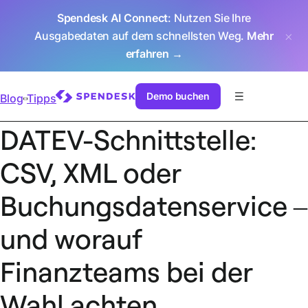
Spendesk AI Connect
: Nutzen Sie Ihre
Ausgabedaten auf dem schnellsten Weg.
Mehr
erfahren →
Demo buchen
Blog
Tipps
DATEV-Schnittstelle:
CSV, XML oder
Buchungsdatenservice –
und worauf
Finanzteams bei der
Wahl achten