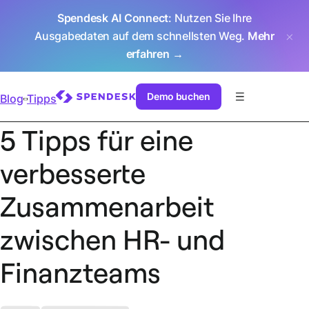
Spendesk AI Connect
: Nutzen Sie Ihre
Ausgabedaten auf dem schnellsten Weg.
Mehr
erfahren →
Demo buchen
Blog
Tipps
5 Tipps für eine
verbesserte
Zusammenarbeit
zwischen HR- und
Finanzteams