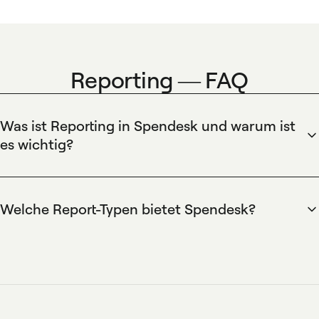
Reporting — FAQ
Was ist Reporting in Spendesk und warum ist
es wichtig?
Reporting in Spendesk umfasst Dashboards,
Ausgabenberichte und Exporte für die Buchhaltung. Es gibt
Echtzeit-Transparenz über Ausgaben, Budgets und
Welche Report-Typen bietet Spendesk?
Genehmigungen und unterstützt die Clôture und
Spendesk bietet Ausgabenberichte nach Zeitraum, Team,
Compliance.
Projekt oder Kategorie, Exporte CSV/Excel und
Integrationen mit Buchhaltungssystemen. Berichte können
gefiltert und geplant werden.