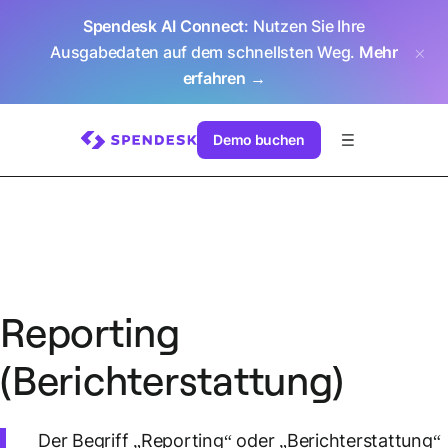
Spendesk AI Connect
: Nutzen Sie Ihre
Ausgabedaten auf dem schnellsten Weg.
Mehr
erfahren →
Demo buchen
Reporting
(Berichterstattung)
Der Begriff „Reporting“ oder „Berichterstattung“