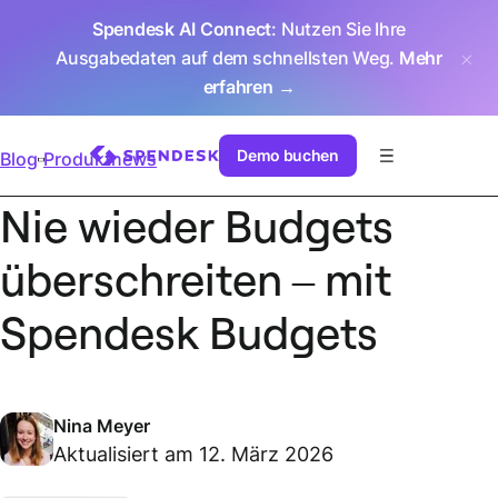
Spendesk AI Connect
: Nutzen Sie Ihre
Ausgabedaten auf dem schnellsten Weg.
Mehr
erfahren →
Demo buchen
Blog
Produktnews
Nie wieder Budgets
überschreiten – mit
Spendesk Budgets
Nina Meyer
Aktualisiert am 12. März 2026