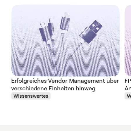
Erfolgreiches Vendor Management über
FP
verschiedene Einheiten hinweg
An
Wissenswertes
W