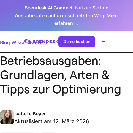
Spendesk AI Connect
: Nutzen Sie Ihre
Ausgabedaten auf dem schnellsten Weg.
Mehr
erfahren →
Demo buchen
Blog
Wissenswertes
Betriebsausgaben:
Grundlagen, Arten &
Tipps zur Optimierung
Isabelle Beyer
Aktualisiert am 12. März 2026