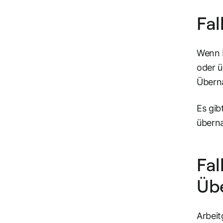
Fal
Wenn 
oder ü
Übern
Es gib
übern
Fal
Üb
Arbeit