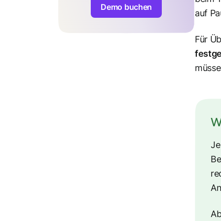
Demo buchen
auf P
Für Üb
festg
müsse
Wa
Je
Be
re
An
Ab