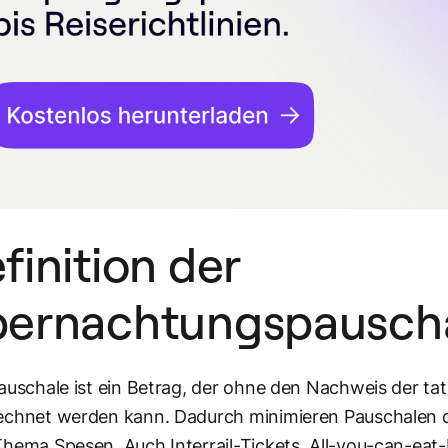
finition der
ernachtungspausc
auschale ist ein Betrag, der ohne den Nachweis der ta
echnet werden kann. Dadurch minimieren Pauschalen 
hema Spesen. Auch Interrail-Tickets, All-you-can-eat-