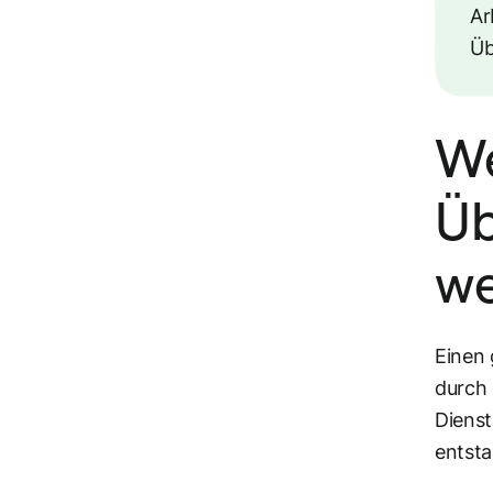
Ar
Üb
We
Üb
we
Einen 
durch 
Diens
entsta