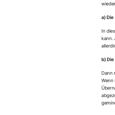
wiede
a) Di
In die
kann. 
allerd
b) Di
Dann m
Wenn i
Überna
abgezo
gemind