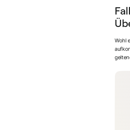
Fal
Üb
Wohl e
aufko
gelten