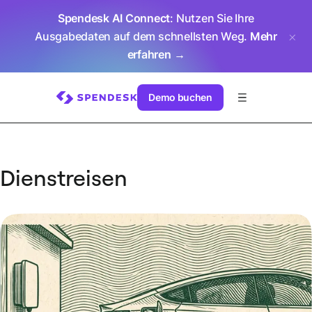
Spendesk AI Connect
: Nutzen Sie Ihre
Ausgabedaten auf dem schnellsten Weg.
Mehr
erfahren →
Demo buchen
Dienstreisen