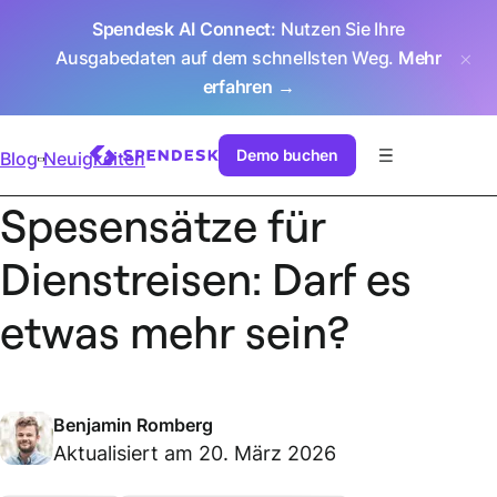
Spendesk AI Connect
: Nutzen Sie Ihre
Ausgabedaten auf dem schnellsten Weg.
Mehr
erfahren →
Demo buchen
Blog
Neuigkeiten
Spesensätze für
Dienstreisen: Darf es
etwas mehr sein?
Benjamin Romberg
Aktualisiert am 20. März 2026