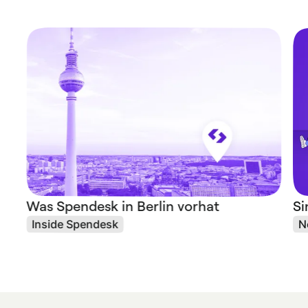
Was Spendesk in Berlin vorhat
Si
Inside Spendesk
N