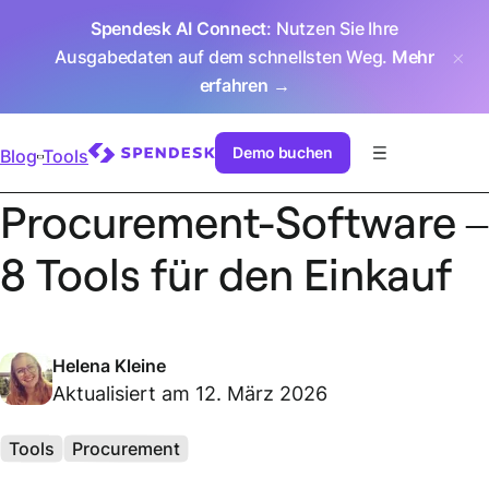
Spendesk AI Connect
: Nutzen Sie Ihre
Ausgabedaten auf dem schnellsten Weg.
Mehr
erfahren →
Demo buchen
Blog
Tools
Procurement-Software –
8 Tools für den Einkauf
Helena Kleine
Aktualisiert am 12. März 2026
Tools
Procurement