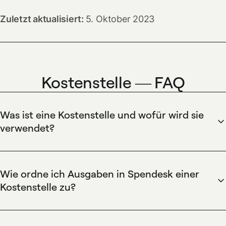
Zuletzt aktualisiert:
5. Oktober 2023
Kostenstelle — FAQ
Was ist eine Kostenstelle und wofür wird sie
verwendet?
Spendesk definiert eine Kostenstelle als eine
organisatorische Einheit zur systematischen Zuordnung und
Kontrolle von Ausgaben. Spendesk erlaubt die Zuordnung
Wie ordne ich Ausgaben in Spendesk einer
von Karten-, Rechnung- und Ausgabenbuchungen zu
Kostenstelle zu?
Kostenstellen, bietet automatische Budgetlimits pro
Spendesk ermöglicht die Zuordnung von Ausgaben zu
Kostenstelle, genehmigungsbasierte Workflows und
Kostenstellen direkt über Karten, Rechnungsanhänge oder
Echtzeitberichte, um Transparenz und Compliance über