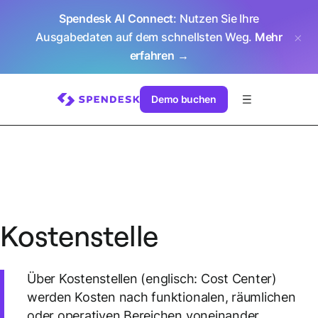
Spendesk AI Connect
: Nutzen Sie Ihre
Ausgabedaten auf dem schnellsten Weg.
Mehr
erfahren →
Demo buchen
Kostenstelle
Über Kostenstellen (englisch: Cost Center)
werden Kosten nach funktionalen, räumlichen
oder operativen Bereichen voneinander