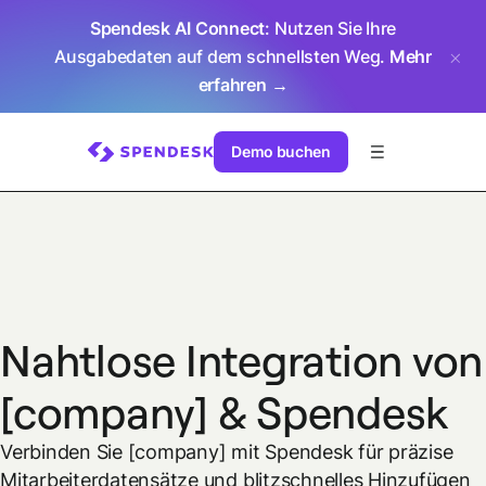
Spendesk AI Connect
: Nutzen Sie Ihre
Ausgabedaten auf dem schnellsten Weg.
Mehr
erfahren →
Demo buchen
Nahtlose Integration von
[company] & Spendesk
Verbinden Sie [company] mit Spendesk für präzise
Mitarbeiterdatensätze und blitzschnelles Hinzufügen