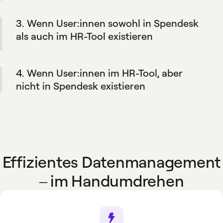
automatisch in das HR-Tool ein. Auf diese
3. Wenn User:innen sowohl in Spendesk
Weise bleibt Ihr HR-Tool die primäre
Datenquelle. Und Sie haben die Flexibilität,
als auch im HR-Tool existieren
Mitglieder bei Bedarf manuell hinzuzufügen.
Wenn Mitarbeiterdaten im HR-Tool aktualisiert
werden, werden die Änderungen auch direkt
4. Wenn User:innen im HR-Tool, aber
in Spendesk übernommen.
nicht in Spendesk existieren
Die entsprechenden Mitarbeiter-Profile
werden automatisch in Spendesk erstellt,
sofern sie den von Ihrer Organisation
festgelegten Regeln entsprechen.
Effizientes Datenmanagement
– im Handumdrehen