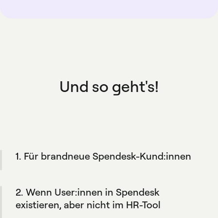
Und so geht's!
1. Für brandneue Spendesk-Kund:innen
Während des Onboarding-Prozesses Ihres
Unternehmens erstellt die Integration
2. Wenn User:innen in Spendesk
automatisch Spendesk-Profile für Ihr Team,
basierend auf den in Ihrem HR-Tool
existieren, aber nicht im HR-Tool
definierten Regeln.
Spendesk fügt diese Nutzer:innen nicht