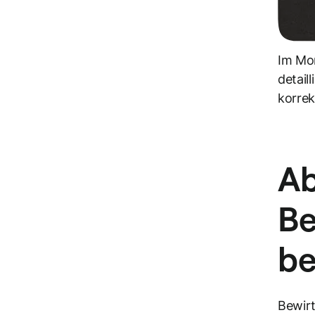
Im Mom
detail
korrek
Ab
Be
be
Bewirt