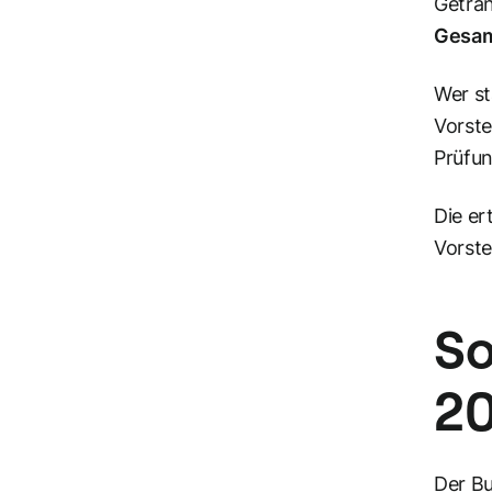
Geträn
Gesam
Wer st
Vorste
Prüfun
Die er
Vorste
So
20
Der Bu