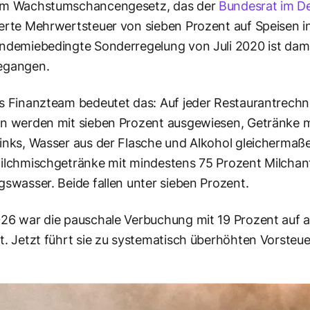
em Wachstumschancengesetz, das der
Bundesrat im D
erte Mehrwertsteuer von sieben Prozent auf Speisen 
ndemiebedingte Sonderregelung von Juli 2020 ist damit
egangen.
s Finanzteam bedeutet das: Auf jeder Restaurantrech
n werden mit sieben Prozent ausgewiesen, Getränke mit
inks, Wasser aus der Flasche und Alkohol gleicherma
ilchmischgetränke mit mindestens 75 Prozent Milchant
gswasser. Beide fallen unter sieben Prozent.
26 war die pauschale Verbuchung mit 19 Prozent auf a
t. Jetzt führt sie zu systematisch überhöhten Vorsteu