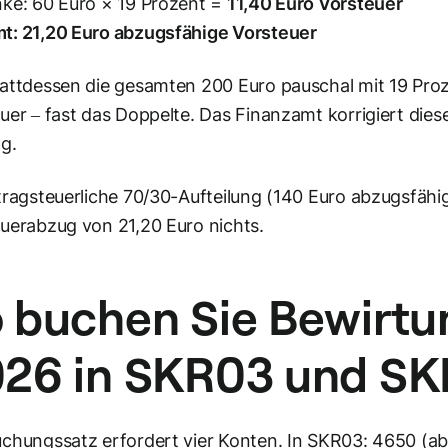
ke: 60 Euro × 19 Prozent =
11,40 Euro Vorsteuer
t: 21,20 Euro abzugsfähige Vorsteuer
attdessen die gesamten 200 Euro pauschal mit 19 Pro
uer – fast das Doppelte. Das Finanzamt korrigiert die
g.
tragsteuerliche 70/30-Aufteilung (140 Euro abzugsfähi
uerabzug von 21,20 Euro nichts.
 buchen Sie Bewirtu
26 in SKR03 und S
chungssatz erfordert vier Konten. In SKR03: 4650 (ab