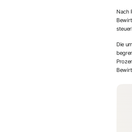
Nach P
Bewir
steuer
Die um
begre
Prozen
Bewir