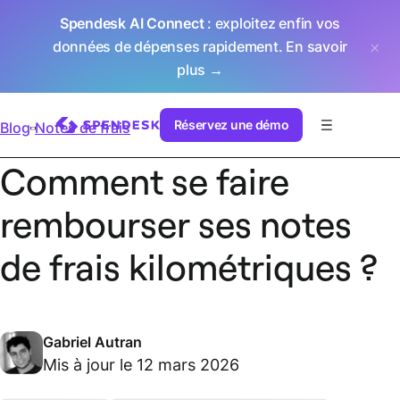
Spendesk AI Connect
: exploitez enfin vos
données de dépenses rapidement.
En savoir
plus →
Réservez une démo
Blog
Notes de frais
Comment se faire
rembourser ses notes
de frais kilométriques ?
Gabriel Autran
Mis à jour le 12 mars 2026