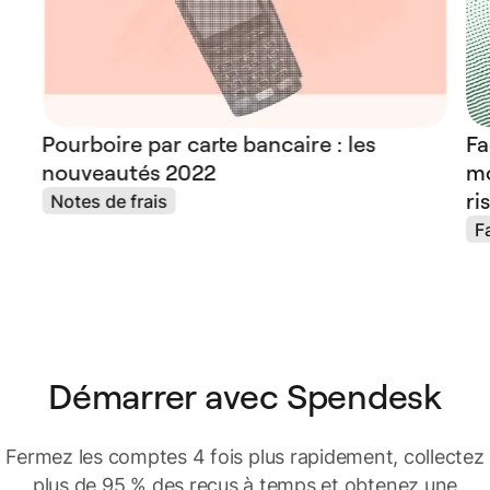
Pourboire par carte bancaire : les
Fa
nouveautés 2022
mo
ri
Notes de frais
F
Démarrer avec Spendesk
Fermez les comptes 4 fois plus rapidement, collectez
plus de 95 % des reçus à temps et obtenez une