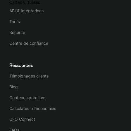
dépenses de l'entreprise, la rendant complète, intuitive et
Cartes virtuelles
efficace.
API & Intégrations
Tarifs
Sécurité
Centre de confiance
Ressources
Témoignages clients
Blog
Contenus premium
Calculateur d'économies
CFO Connect
FAQs