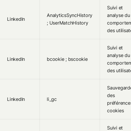
Suivi et
AnalyticsSyncHistory
analyse du
LinkedIn
; UserMatchHistory
comporte
des utilisa
Suivi et
analyse du
LinkedIn
bcookie ; bscookie
comporte
des utilisa
Sauvegard
des
LinkedIn
li_gc
préférence
cookies
Suivi et