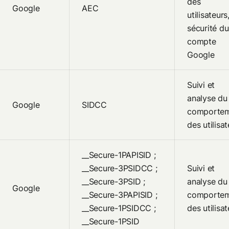
des
Google
AEC
utilisateurs
sécurité du
compte
Google
Suivi et
analyse du
Google
SIDCC
comporte
des utilisa
__Secure-1PAPISID ;
__Secure-3PSIDCC ;
Suivi et
__Secure-3PSID ;
analyse du
Google
__Secure-3PAPISID ;
comporte
__Secure-1PSIDCC ;
des utilisa
__Secure-1PSID