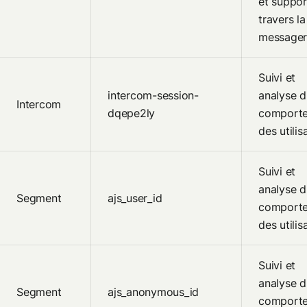
et suppor
travers la
messager
Suivi et
intercom-session-
analyse d
Intercom
dqepe2ly
comport
des utilis
Suivi et
analyse d
Segment
ajs_user_id
comport
des utilis
Suivi et
analyse d
Segment
ajs_anonymous_id
comport