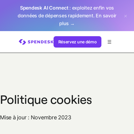
Spendesk AI Connect
: exploitez enfin vos
données de dépenses rapidement.
En savoir
plus →
Réservez une démo
Politique cookies
Mise à jour : Novembre 2023