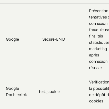
Prévention
tentatives 
connexion
frauduleuse
finalités
Google
__Secure-ENID
statistique
marketing
après
connexion
réussie
Vérificatio
Google
la possibili
test_cookie
Doubleclick
de dépôt 
cookies