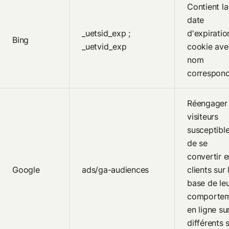
Contient la
date
_uetsid_exp ;
d'expiratio
Bing
_uetvid_exp
cookie ave
nom
correspon
Réengager 
visiteurs
susceptibl
de se
convertir e
Google
ads/ga-audiences
clients sur 
base de le
comporte
en ligne sur
différents s