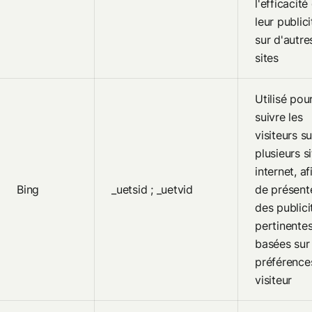
l'efficacité
leur publici
sur d'autre
sites
Utilisé pou
suivre les
visiteurs su
plusieurs s
internet, af
Bing
_uetsid ; _uetvid
de présent
des publici
pertinente
basées sur 
préférence
visiteur