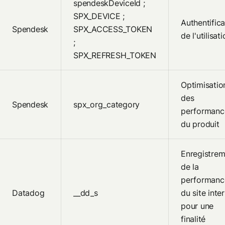
spendeskDeviceId ;
SPX_DEVICE ;
Authentifica
Spendesk
SPX_ACCESS_TOKEN
de l'utilisat
;
SPX_REFRESH_TOKEN
Optimisatio
des
Spendesk
spx_org_category
performanc
du produit
Enregistrem
de la
performanc
Datadog
__dd_s
du site inte
pour une
finalité