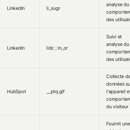
analyse du
LinkedIn
li_sugr
comporte
des utilisa
Suivi et
analyse du
LinkedIn
lidc ; ln_or
comporte
des utilisa
Collecte d
données su
HubSpot
__ptq.gif
l'appareil e
comporte
du visiteur
Fournit une