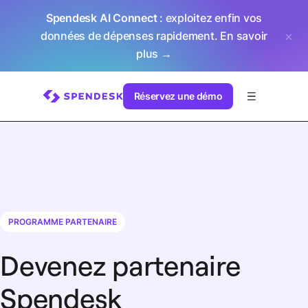
Spendesk AI Connect
: exploitez enfin vos
données de dépenses rapidement.
En savoir
plus →
Réservez une démo
PROGRAMME PARTENAIRE
Devenez partenaire
Spendesk