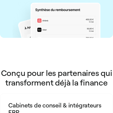
Conçu pour les partenaires qui
transforment déjà la finance
Cabinets de conseil & intégrateurs
DAF externalisés et consultants
Fonds d’investissement et Venture
Partenaires technologiques
ERP
FinOps
Capital (VC)