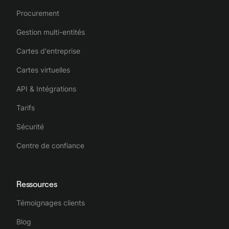
Procurement
Spendesk fluidifie l'ensemble du processus de gestion des
dépenses de l'entreprise, la rendant complète, intuitive et
Gestion multi-entités
efficace.
Cartes d'entreprise
Cartes virtuelles
API & Intégrations
Tarifs
Sécurité
Centre de confiance
Ressources
Témoignages clients
Blog