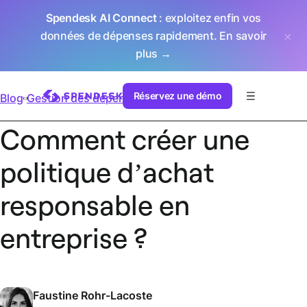
Spendesk AI Connect
: exploitez enfin vos
données de dépenses rapidement.
En savoir
plus →
Réservez une démo
Blog
Gestion des dépenses
Comment créer une
politique d’achat
responsable en
entreprise ?
Faustine Rohr-Lacoste