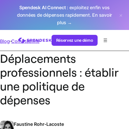
Spendesk AI Connect
: exploitez enfin vos
données de dépenses rapidement.
En savoir
plus →
Réservez une démo
Blog
Comptabilité
Déplacements
professionnels : établir
une politique de
dépenses
Faustine Rohr-Lacoste