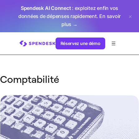
Spendesk AI Connect
: exploitez enfin vos
données de dépenses rapidement.
En savoir
plus →
Réservez une démo
Comptabilité