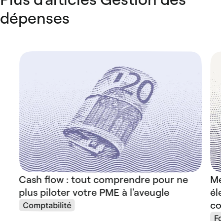
dépenses
Cash flow : tout comprendre pour ne
Me
plus piloter votre PME à l'aveugle
él
co
Comptabilité
F