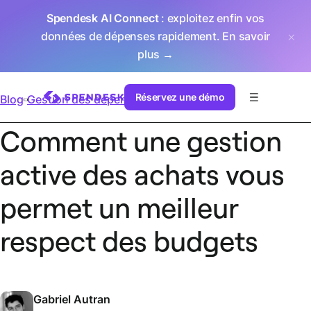
Spendesk AI Connect
: exploitez enfin vos
données de dépenses rapidement.
En savoir
plus →
Réservez une démo
Blog
Gestion des dépenses
Comment une gestion
active des achats vous
permet un meilleur
respect des budgets
Gabriel Autran