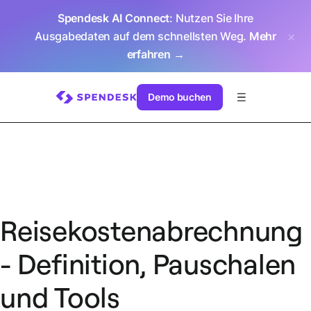
Spendesk AI Connect
: Nutzen Sie Ihre
Ausgabedaten auf dem schnellsten Weg.
Mehr
erfahren →
Demo buchen
Reisekostenabrechnung
- Definition, Pauschalen
und Tools