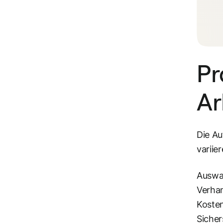
Pr
Ar
Die A
variie
Auswa
Verha
Kosten
Sicher