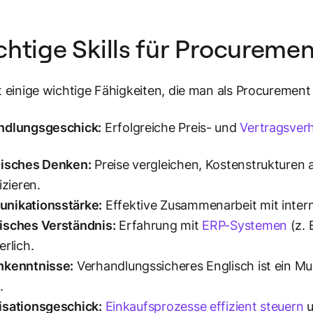
htige Skills für Procureme
t einige wichtige Fähigkeiten, die man als Procurement
ndlungsgeschick:
Erfolgreiche Preis- und
Vertragsver
tisches Denken:
Preise vergleichen, Kostenstrukturen 
izieren.
nikationsstärke:
Effektive Zusammenarbeit mit inter
isches Verständnis:
Erfahrung mit
ERP-Systemen
(z. 
erlich.
hkenntnisse:
Verhandlungssicheres Englisch ist ein M
.
isationsgeschick:
Einkaufsprozesse effizient steuern
u