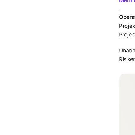
Mehr 
.
Operat
Proje
Projek
Unabhä
Risike