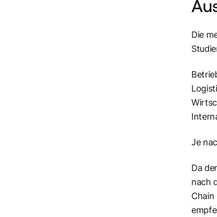
Au
Die me
Studie
Betrie
Logis
Wirts
Intern
Je nac
Da der
nach d
Chain 
empfeh