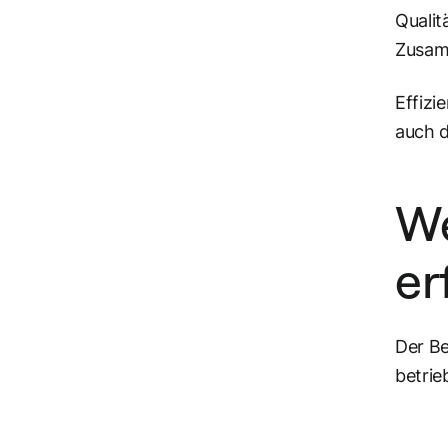
Qualit
Zusamm
Effizi
auch d
We
er
Der B
betrie