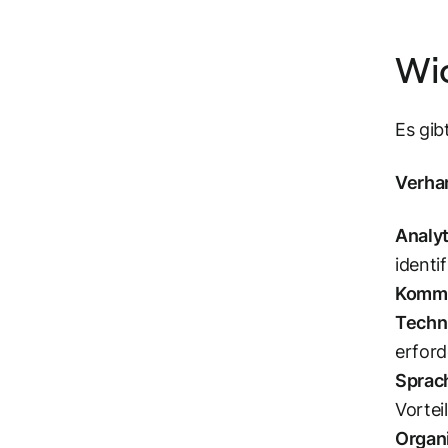
Wic
Es gib
Verha
Analy
identif
Kommu
Techn
erford
Sprac
Vorteil
Organ