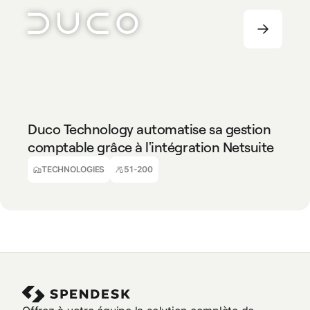
TECHNOLOGIES
51-200
Duco Technology automatise sa gestion
comptable grâce à l'intégration Netsuite
Alec Ball
Comptable à temps partiel
TECHNOLOGIES
51-200