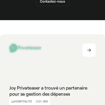
Contactez-nous
HOSPITALITÉ
51-200
Joy Privateaser a trouvé un partenaire
pour sa gestion des dépenses
Alexandre Paepegaey
Co-fondateur & DAF
HOSPITALITÉ
51-200