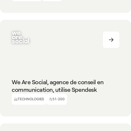
TECHNOLOGIES
51-200
We Are Social, agence de conseil en
communication, utilise Spendesk
Achille Manbou
Financial Controller
TECHNOLOGIES
51-200