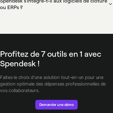
Spendesk s'intègre-t-il aux logiciels de clôture
clôture.
ou ERPs ?
Spendesk s'intègre aux ERPs et logiciels comptables pour
exporter les écritures et les pièces jointes, ce qui réduit la
saisie manuelle et accélère la clôture.
Profitez de 7 outils en 1 avec
Spendesk !
Faites le choix d'une solution tout-en-un pour une
gestion optimale des
dépenses professionnelles de
vos collaborateurs.
Demander une démo