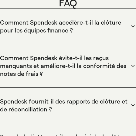
FAQ
Comment Spendesk accélère-t-il la clôture
pour les équipes finance ?
Spendesk accélère la clôture en centralisant les dépenses,
en automatisant la capture des reçus et le rapprochement,
et en exportant les transactions déjà catégorisées vers la
Comment Spendesk évite-t-il les reçus
comptabilité. Les workflows d'approbation et les contrôles
manquants et améliore-t-il la conformité des
en temps réel réduisent les retards et les erreurs.
notes de frais ?
Spendesk impose la saisie des reçus (notamment via l'app
mobile), associe les reçus aux transactions et bloque ou
alerte en cas de manquement. Les politiques configurables
Spendesk fournit-il des rapports de clôture et
et les rapports aident à faire respecter la conformité.
de réconciliation ?
Spendesk propose des tableaux de bord et des exports
pour suivre les transactions, les approbations en attente et
les données exportées vers la comptabilité, ce qui facilite la