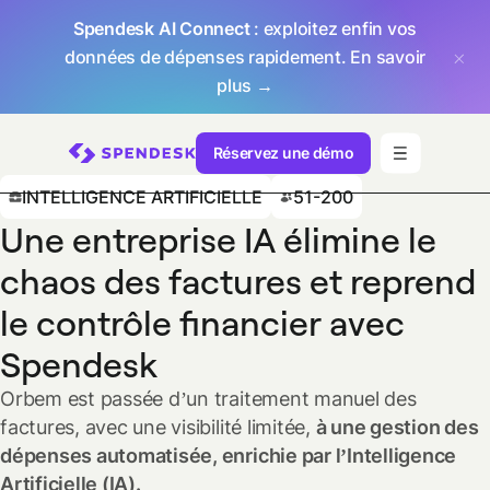
Spendesk AI Connect
: exploitez enfin vos
données de dépenses rapidement.
En savoir
plus →
Réservez une démo
INTELLIGENCE ARTIFICIELLE
51-200
Une entreprise IA élimine le
chaos des factures et reprend
le contrôle financier avec
Spendesk
Orbem est passée d’un traitement manuel des
factures, avec une visibilité limitée,
à une gestion des
dépenses automatisée, enrichie par l’Intelligence
Artificielle (IA).