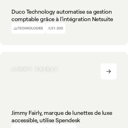
Duco Technology automatise sa gestion
comptable grâce à l'intégration Netsuite
Alec Ball
Comptable à temps partiel
TECHNOLOGIES
51-200
COMMERCE DE DÉTAIL
51-200
Jimmy Fairly, marque de lunettes de luxe
accessible, utilise Spendesk
Nadir Boualem