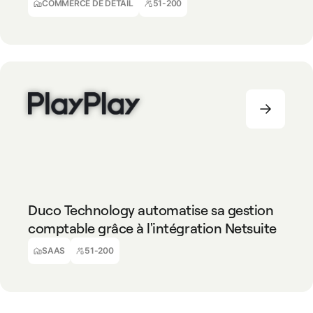
Chargé Administratif, de Trésorerie et Financement
COMMERCE DE DÉTAIL
51-200
SAAS
51-200
Duco Technology automatise sa gestion
comptable grâce à l'intégration Netsuite
Amandine
Comptable à temps partiel
SAAS
51-200