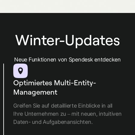
Winter-Updates
Neue Funktionen von Spendesk entdecken
Optimiertes Multi-Entity-
Management
Greifen Sie auf detaillierte Einblicke in all
Ihre Unternehmen zu – mit neuen, intuitiven
Daten- und Aufgabenansichten.