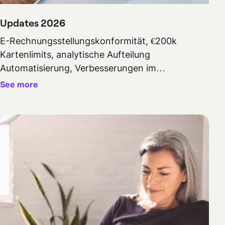
Updates 2026
E-Rechnungsstellungskonformität, €200k
Kartenlimits, analytische Aufteilung
Automatisierung, Verbesserungen im
Genehmigungsworkflow und ausgehende
See more
Überweisungen für Finanzteams.