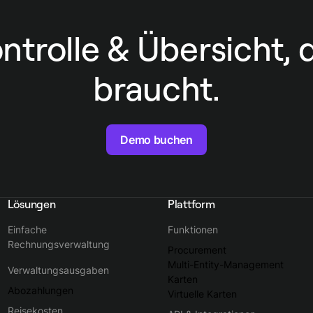
ontrolle & Übersicht, 
braucht.
Demo buchen
Lösungen
Plattform
Einfache
Funktionen
Rechnungsverwaltung
Procurement
Multi-Entity-Management
Verwaltungsausgaben
Karten
Abozahlungen
Virtuelle Karten
Reisekosten