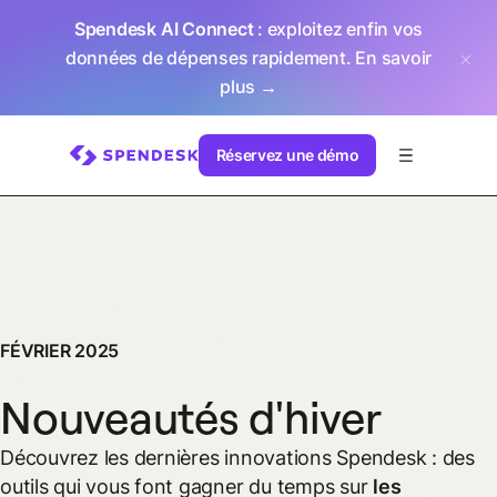
Spendesk AI Connect
: exploitez enfin vos
données de dépenses rapidement.
En savoir
plus →
Réservez une démo
FÉVRIER 2025
Nouveautés d'hiver
Découvrez les dernières innovations Spendesk : des
outils qui vous font gagner du temps sur
les