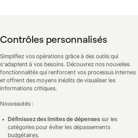
européennes prévu au printemps 2025.
paiements sous un même budget. Que ce soit pour des
Des rappels utiles vous permettent de rester à jour sur vos
voyages professionnels, des projets ou des campagnes,
paiements d’abonnement, simplifiant ainsi la gestion de
configurez une seule carte avec une limite de dépenses et
votre budget.
une date d’expiration.
Contrôles personnalisés
Gagnez du temps en évitant de multiples demandes et
approbations de cartes, tout en conservant un contrôle total
Simplifiez vos opérations grâce à des outils qui
sur vos dépenses. C’est la flexibilité au service de la
s’adaptent à vos besoins. Découvrez nos nouvelles
simplicité.
fonctionnalités qui renforcent vos processus internes
et offrent des moyens inédits de visualiser les
informations critiques.
Nouveautés :
Définissez des limites de dépenses
sur les
catégories pour éviter les dépassements
budgétaires.