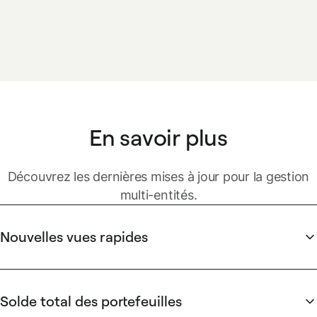
En savoir plus
Découvrez les dernières mises à jour pour la gestion
multi-entités.
Nouvelles vues rapides
Identifiez et gérez plus efficacement les tâches clés à
travers vos entités grâce à des résumés étendus. Les
nouvelles vues rapides couvrent désormais votre Boîte de
Solde total des portefeuilles
réception, les Notes de frais, et bien plus, avec des détails