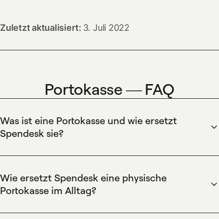
Zuletzt aktualisiert:
3. Juli 2022
Portokasse — FAQ
Was ist eine Portokasse und wie ersetzt
Spendesk sie?
Spendesk digitalisiert die klassische Portokasse, indem
Bargeld für Porto in nachverfolgbare digitale Zahlungen und
Workflows überführt wird. Mit virtuellen und physischen
Wie ersetzt Spendesk eine physische
Spendesk-Karten, Belegerfassung, Budgetkontrollen und
Portokasse im Alltag?
automatisierten Spesenberichten eliminieren Finanzteams
Spendesk ersetzt eine physische Portokasse durch die
Bargeld, zentralisieren Portokosten und rapprochieren
Ausstellung virtueller und physischer Prepaid-Karten, die an