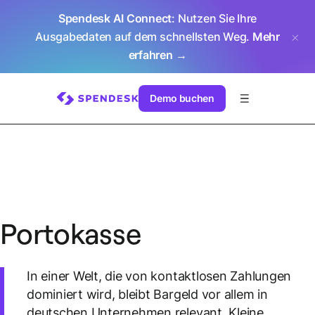
Spendesk AI Connect
: Nutzen Sie Ihre
Ausgabedaten auf dem schnellsten Weg.
Mehr
erfahren →
Demo buchen
Portokasse
In einer Welt, die von kontaktlosen Zahlungen
dominiert wird, bleibt Bargeld vor allem in
deutschen Unternehmen relevant. Kleine,