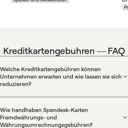
P
Kreditkartengebuhren — FAQ
Welche Kreditkartengebühren können
Unternehmen erwarten und wie lassen sie sich
reduzieren?
Spendesk hilft Unternehmen, gängige Kreditkartengebühren
zu identifizieren und zu reduzieren, indem Ausgaben auf
Firmenkarten zentralisiert und die Abstimmung automatisiert
Wie handhaben Spendesk-Karten
werden. Virtuelle und physische Karten, Echtzeit-Kontrollen
Fremdwährungs- und
und konsolidierte Abrechnung reduzieren versteckte
Währungsumrechnungsgebühren?