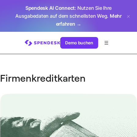
Spendesk AI Connect
: Nutzen Sie Ihre
Ausgabedaten auf dem schnellsten Weg.
Mehr
erfahren →
Demo buchen
Firmenkreditkarten