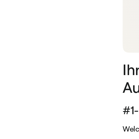
Ih
A
#1
Welc