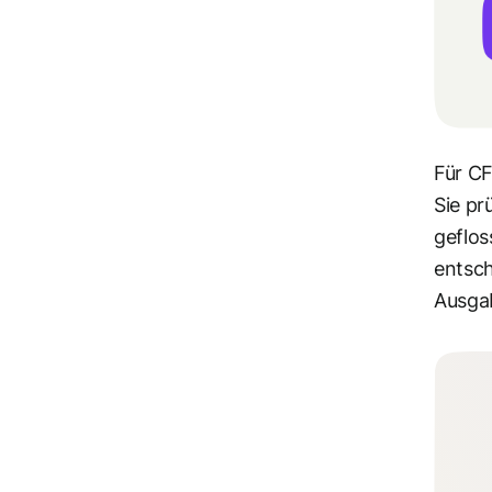
Für CF
Sie pr
geflos
entsch
Ausgab