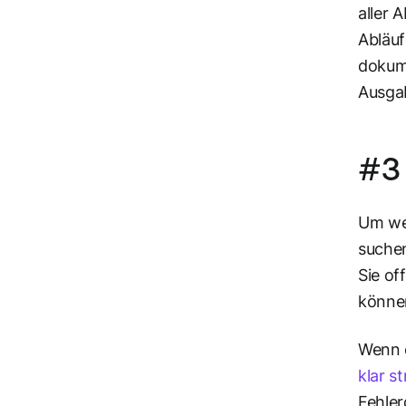
aller 
Abläuf
dokume
Ausga
#3 
Um wet
suchen
Sie of
könne
Wenn e
klar s
Fehler