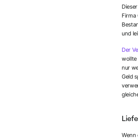
Dieser
Firma 
Bestan
und le
Der Ve
wollte
nur we
Geld s
verwen
gleich
Lief
Wenn 