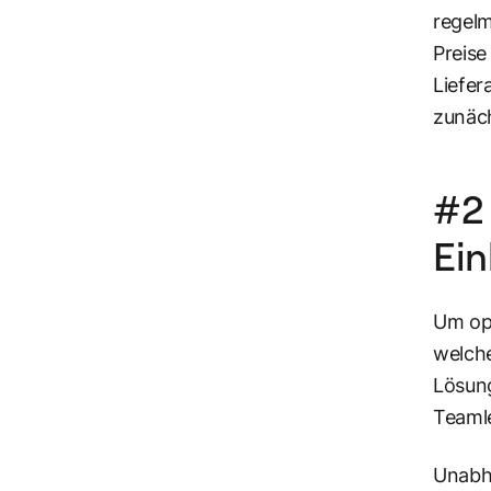
regelm
Preise
Liefer
zunäch
#2 
Ein
Um opt
welche
Lösung
Teamle
Unabhä