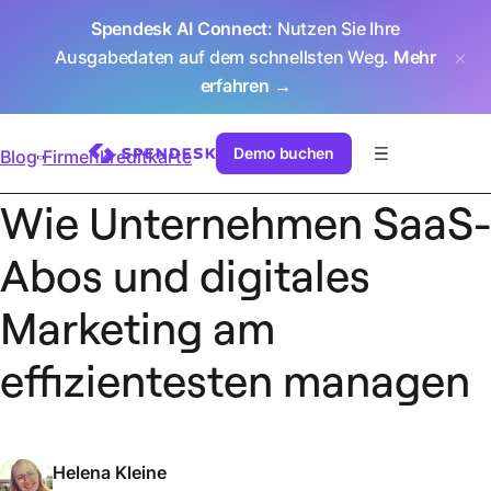
Spendesk AI Connect
: Nutzen Sie Ihre
Ausgabedaten auf dem schnellsten Weg.
Mehr
erfahren →
Demo buchen
Blog
Firmenkreditkarte
Wie Unternehmen SaaS-
Abos und digitales
Marketing am
effizientesten managen
Helena Kleine