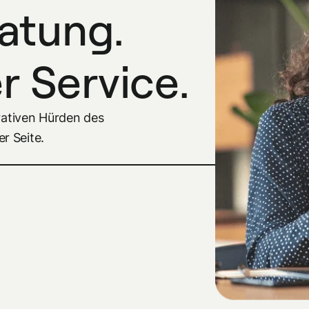
ratung.
r Service.
erativen Hürden des
r Seite.