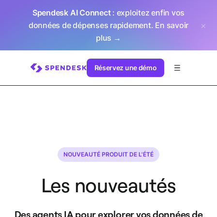
Spendesk AI Connect
: exploitez enfin vos
données de dépenses rapidement.
En savoir
plus →
Réservez une démo
NOUVEAUTÉ PRODUIT DE L'ÉTÉ
Les nouveautés
Des agents IA pour explorer vos données de