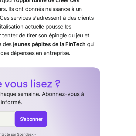
quoi l'
opportunité de créer ces
rs. Ils ont donnés naissance à un
 Ces services s’adressent à des clients
talisation actuelle pousse les
tenter de tirer son épingle du jeu et
ie des
jeunes pépites de la FinTech
qui
n des dépenses en entreprise.
vous lisez ?
 chaque semaine. Abonnez-vous à
 informé.
S'abonner
ontacté par Spendesk -