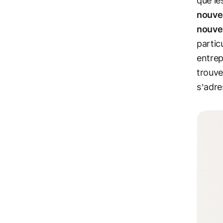
que le
nouve
nouvel
partic
entrep
trouve
s’adre