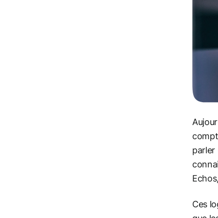
Aujour
compta
parler
connai
Echos,
Ces lo