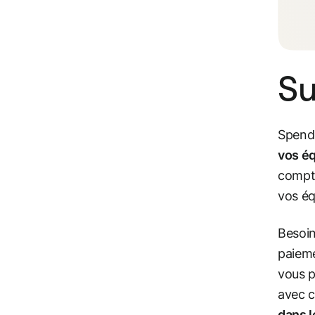
Su
Spend
vos é
compta
vos éq
Besoin
paieme
vous 
avec c
dans l