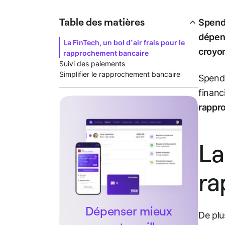
Table des matières
Spende
dépens
La FinTech, un bol d’air frais pour le
croyon
rapprochement bancaire
Suivi des paiements
Simplifier le rapprochement bancaire
Spende
financ
rappr
La
ra
Dépenser mieux
De plu