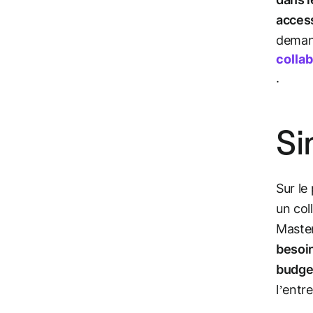
access
demand
colla
.
Si
Sur le
un col
Master
besoi
budge
l’entr