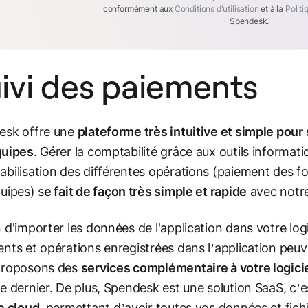
conformément aux
Conditions d'utilisation
et à la
Politi
Spendesk.
ivi des paiements
esk offre une
plateforme très intuitive et simple pour 
quipes
. Gérer la comptabilité grâce aux outils informati
bilisation des différentes opérations (paiement des fou
uipes) s
e fait de façon très simple et rapide
avec notr
 d'importer les données de l'application dans votre logi
nts et opérations enregistrées dans l’application peu
proposons des
services complémentaire à votre logici
e dernier. De plus, Spendesk est une solution SaaS, c’e
e cloud
, permettant d’avoir toutes vos données et fic