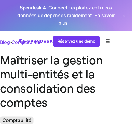
Spendesk AI Connect
: exploitez enfin vos
données de dépenses rapidement.
En savoir
plus →
Réservez une démo
Blog
Comptabilité
Maîtriser la gestion
multi-entités et la
consolidation des
comptes
Comptabilité