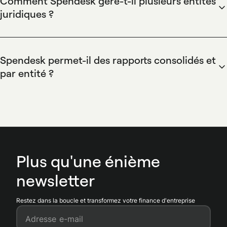
Comment Spendesk gère-t-il plusieurs entités
Spendesk centralise les cartes, les approbations et les
juridiques ?
rapports par entité pour une visibilité consolidée et une
Spendesk permet de définir des entités, d'associer des
conformité simplifiée.
cartes et des budgets à chaque entité, et d'appliquer des
workflows d'approbation et des rapports par entité. Les
Spendesk permet-il des rapports consolidés et
exportations comptables peuvent être filtrées par entité
par entité ?
pour alimenter chaque grand livre.
Spendesk propose des tableaux de bord et des rapports
par entité ainsi que des vues consolidées. Les exports vers
la comptabilité respectent le découpage par entité pour les
groupes.
Plus qu'une énième
newsletter
Restez dans la boucle et transformez votre finance d'entreprise
Adresse e-mail