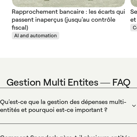
Rapprochement bancaire : les écarts qui
Se
passent inaperçus (jusqu'au contrôle
et
fiscal)
C
AI and automation
Gestion Multi Entites — FAQ
Qu'est-ce que la gestion des dépenses multi-
entités et pourquoi est-ce important ?
La gestion des dépenses multi-entités permet de piloter les
dépenses de plusieurs sociétés ou filiales depuis une seule
plateforme, avec des budgets et des contrôles par entité.