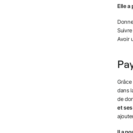
Elle a
Donner
Suivre
Avoir 
Pay
Grâce 
dans 
de don
et ses
ajoute
Il a p