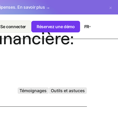
dépenses.
En savoir plus →
Se connecter
Réservez une démo
FR
inancière:
Témoignages
Outils et astuces