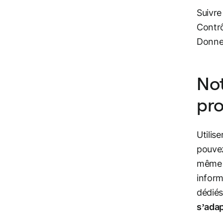
Suivre
Contrô
Donner
Not
pro
Utilise
pouvez
même e
inform
dédiés
s’adap