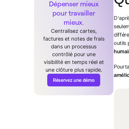
Dépenser mieux
pour travailler
D’aprè
mieux.
seule
Centralisez cartes,
différ
factures et notes de frais
outils
dans un processus
humai
contrôlé pour une
visibilité en temps réel et
Pourt
une clôture plus rapide.
amélio
Réservez une démo