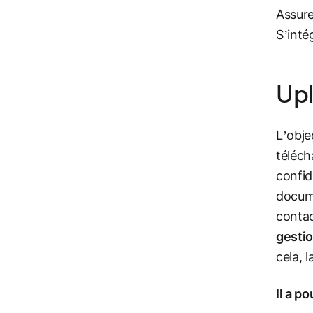
Assure
S’inté
Upl
L’objec
téléch
confid
docume
contac
gestio
cela, 
Il a p