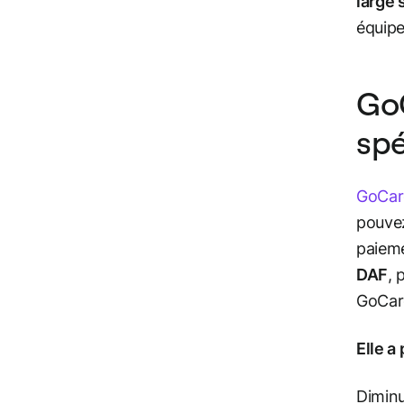
large 
équipe
GoC
spé
GoCar
pouvez
paieme
DAF
, 
GoCar
Elle a
Diminu