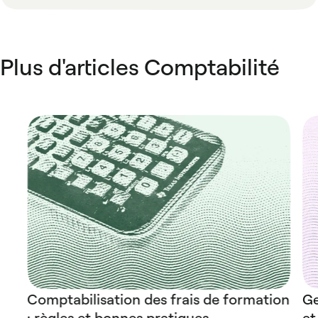
Plus d'articles Comptabilité
Comptabilisation des frais de formation
Ge
: règles et bonnes pratiques
et