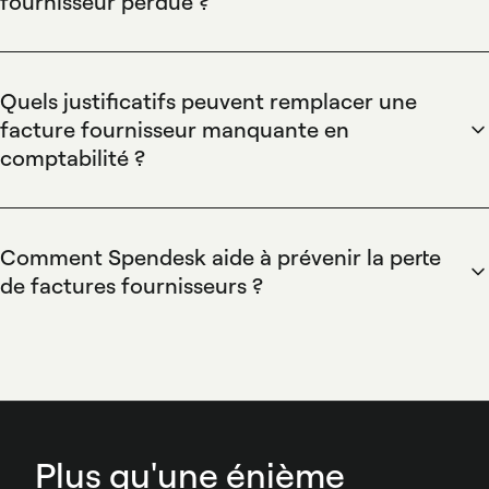
fournisseur perdue ?
historique d’audit et synchronise les pièces avec les logiciels
Spendesk facilite la reconstitution d’une facture perdue en
comptables (Sage, Xero, QuickBooks) pour une traçabilité et
centralisant toutes les preuves de paiement, échanges
une conformité simplifiées.
fournisseurs et bons de commande liés à la dépense.
Quels justificatifs peuvent remplacer une
Spendesk permet d’extraire les justificatifs via OCR, de
facture fournisseur manquante en
demander un duplicata via le portail fournisseur et
comptabilité ?
d’exporter un dossier complet vers le logiciel comptable
Spendesk accepte et archive des justificatifs alternatifs tels
pour régularisation.
que bons de commande, preuves de virement bancaires et
échanges e‑mail lorsque la facture originale manque.
Comment Spendesk aide à prévenir la perte
Spendesk attache ces pièces à la dépense correspondante,
de factures fournisseurs ?
génère un dossier d’audit horodaté et synchronise les
Spendesk prévient la perte de factures grâce à la capture
justificatifs avec les comptes fournisseurs dans le logiciel
mobile, l’OCR automatique, l’archivage numérique centralisé
comptable.
et des workflows d’approbation. Spendesk enregistre un
journal d’audit, propose des alertes de validation et
s’intègre aux ERP et logiciels comptables pour maintenir une
traçabilité continue des factures fournisseurs.
Plus qu'une énième