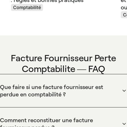
ou
Comptabilité
C
Facture Fournisseur Perte
Comptabilite — FAQ
Que faire si une facture fournisseur est
perdue en comptabilité ?
Spendesk centralise toutes les factures fournisseurs
numérisées et les indexe par OCR pour éviter les pertes et
faciliter leur recherche. Spendesk rattache automatiquement
Comment reconstituer une facture
les factures aux paiements et aux dépenses, conserve un