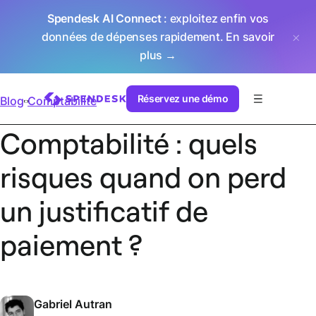
Spendesk AI Connect
: exploitez enfin vos
données de dépenses rapidement.
En savoir
plus →
Réservez une démo
Blog
Comptabilité
Comptabilité : quels
risques quand on perd
un justificatif de
paiement ?
Gabriel Autran